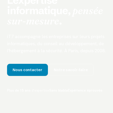
L'expertise
informatique,
pensée
sur-mesure
.
iT7 accompagne les entreprises sur leurs projets
informatiques, du conseil au développement, de
l'hébergement à la sécurité. À Paris, depuis 2008.
Nous contacter
Notre savoir-faire
Plus de 15 ans
d'expertise
Sans blabla
Expérience éprouvée